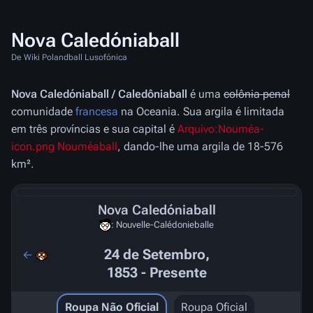
Nova Caledóniaball
De Wiki Polandball Lusofónica
Nova Caledóniaball
/ Caledôniaball
é uma
colônia penal
comunidade
francesa
na Oceania. Sua argila é limitada
em três províncias e sua capital é
Arquivo:Nouméa-
icon.png
Nouméaball
, dando-lhe uma argila de 18-576
km².
Nova Caledóniaball
: Nouvelle-Calédonieballe
24 de Setembro,
←
1853 - Presente
Roupa Não Oficial
Roupa Oficial