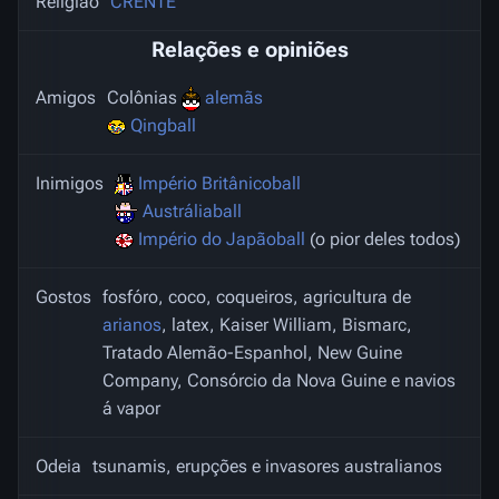
Religião
CRENTE
Relações e opiniões
Amigos
Colônias
alemãs
Qingball
Inimigos
Império Britânicoball
Austráliaball
Império do Japãoball
(o pior deles todos)
Gostos
fosfóro, coco, coqueiros, agricultura de
arianos
, latex, Kaiser William, Bismarc,
Tratado Alemão-Espanhol, New Guine
Company, Consórcio da Nova Guine e navios
á vapor
Odeia
tsunamis, erupções e invasores australianos