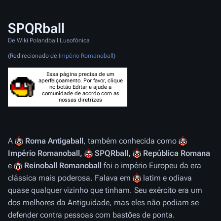
SPQRball
De Wiki Polandball Lusofónica
(Redirecionado de
Império Romanoball
)
Essa página precisa de um
aperfeiçoamento. Por favor, clique
no botão Editar e ajude a
comunidade de acordo com as
nossas diretrizes
A
Roma Antigaball
, também conhecida como
Império Romanoball,
SPQRball,
República Romana
e
Reinoball Romanoball
foi o império Europeu da era
clássica mais poderosa. Falava em
latim e odiava
quase qualquer vizinho que tinham. Seu exército era um
dos melhores da Antiguidade, mas eles não podiam se
defender contra pessoas com bastões de ponta.