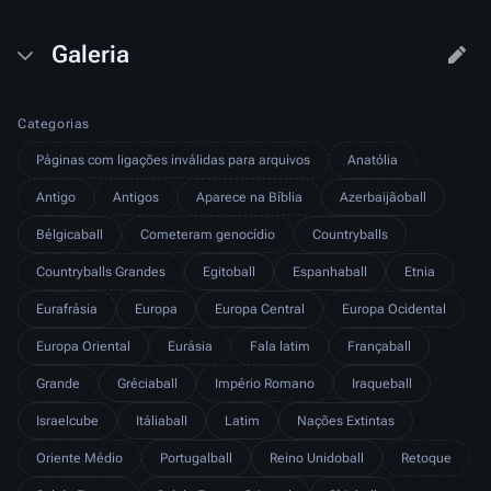
Galeria
Categorias
Páginas com ligações inválidas para arquivos
Anatólia
Antigo
Antigos
Aparece na Bíblia
Azerbaijãoball
Bélgicaball
Cometeram genocídio
Countryballs
Countryballs Grandes
Egitoball
Espanhaball
Etnia
Eurafrásia
Europa
Europa Central
Europa Ocidental
Europa Oriental
Eurásia
Fala latim
Françaball
Grande
Gréciaball
Império Romano
Iraqueball
Israelcube
Itáliaball
Latim
Nações Extintas
Oriente Médio
Portugalball
Reino Unidoball
Retoque