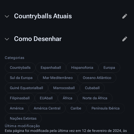
Countryballs Atuais
Como Desenhar
Categorias
Countryballs
Espanhaball
Hispanofonia
Europa
Sul da Europa
Mar Mediterrâneo
Oceano Atlântico
Guiné Equatorialball
Marrocosball
Cubaball
Filipinasball
EUAball
África
Norte da África
América
América Central
Caribe
Península Ibérica
Nações Extintas
Última modificação
Esta página foi modificada pela última vez em 12 de fevereiro de 2024, às