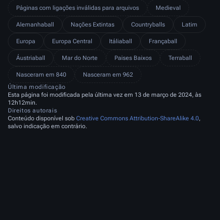
Páginas com ligações inválidas para arquivos
Medieval
Alemanhaball
Nações Extintas
Countryballs
Latim
Europa
Europa Central
Itáliaball
Françaball
Áustriaball
Mar do Norte
Paises Baixos
Terraball
Nasceram em 840
Nasceram em 962
Última modificação
Esta página foi modificada pela última vez em 13 de março de 2024, às
12h12min.
Direitos autorais
Conteúdo disponível sob
Creative Commons Attribution-ShareAlike 4.0
,
salvo indicação em contrário.